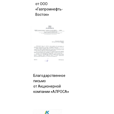
от ООО
«
Газпромнефть-
Восток
»
Благодарственное
письмо
от Акционерной
компании
«
АЛРОСА
»