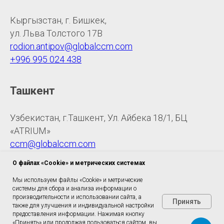
Кыргызстан, г. Бишкек,
ул. Льва Толстого 17В
rodion.antipov@globalccm.com
+996 995 024 438
Ташкент
Узбекистан, г.Ташкент, Ул. Айбека 18/1, БЦ
«ATRIUM»
ccm@globalccm.com
+998 948 785 128
О файлах «Cookie» и метрических системах
Мы используем файлы «Cookie» и метрические
системы для сбора и анализа информации о
производительности и использовании сайта, а
Принять
также для улучшения и индивидуальной настройки
предоставления информации. Нажимая кнопку
© АНО ДПО "АльфаМедТренинг"
«Принять» или продолжая пользоваться сайтом, вы