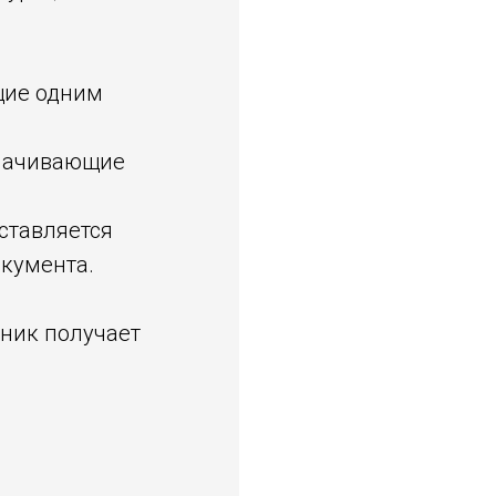
щие одним
плачивающие
ставляется
кумента.
тник получает