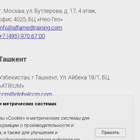
г. Москва, ул. Бутлерова, д. 17, 4 этаж,
офис 4025, БЦ «Нео-Гео»
info@alfamedtraining.com
+7 (495) 970 67 00
Ташкент
Узбекистан, г.Ташкент, Ул. Айбека 18/1, БЦ
«ATRIUM»
ccm@globalccm.com
+998 948 785 128
 и метрических системах
ы «Cookie» и метрические системы для
формации о производительности и
, а также для улучшения и
Принять
тройки предоставления информации.