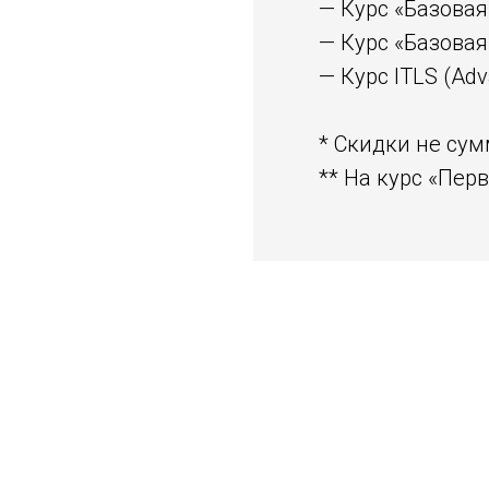
— Курс «Базова
— Курс «Базовая
— Курс ITLS (Adv
* Скидки не су
** На курс «Пер