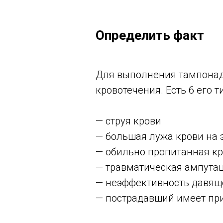
Определить факт
Для выполнения тампонад
кровотечения. Есть 6 его т
— струя крови
— большая лужа крови на 
— обильно пропитанная к
— травматическая ампута
— неэффективность давяще
— пострадавший имеет при