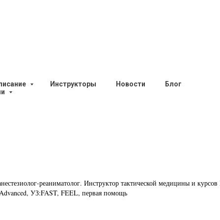
писание
Инструкторы
Новости
Блог
ии
мпонады раны
перт статьи — Иван Щепарёв
анестезиолог-реаниматолог. Инструктор тактической медицины и курсов
/Advanced, УЗ:FAST, FEEL, первая помощь