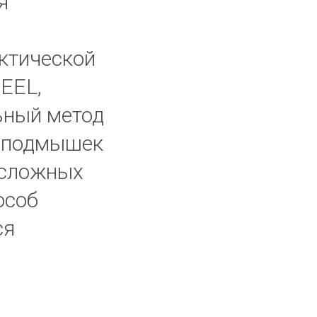
я
актической
FEEL,
ьный метод
, подмышек
 сложных
особ
ся