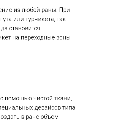
ние из любой раны. При
ута или турникета, так
ада становится
икет на переходные зоны
 с помощью чистой ткани,
специальных девайсов типа
создать в ране объем