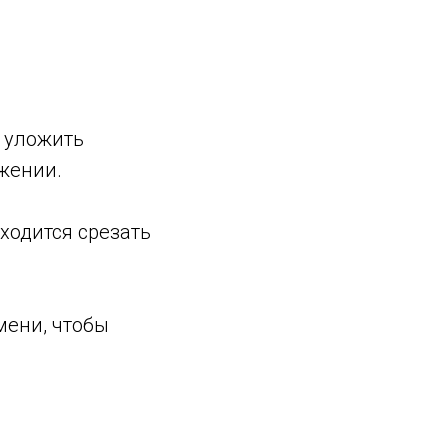
 уложить
жении.
ходится срезать
мени, чтобы