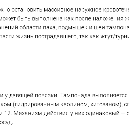
но остановить массивное наружное кровотече
может быть выполнена как после наложения жг
 ранений области паха, подмышек и шеи тампон
асти жизнь пострадавшего, так как жгут/турн
о и у давящей повязки. Тампонада выполняется
тиком (гидрированным каолином, хитозаном), 
и 12. Механизм действия у них одинаковый — 
осуд.