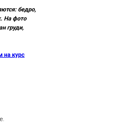
ются: бедро,
. На фото
н груди,
 на курс
е.