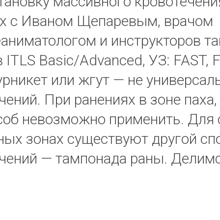
тановку массивного кровотечени
ях с Иваном Щепаревым, врачом
аниматологом и инструкторов т
ITLS Basic/Advanced, УЗ: FAST, 
рникет или жгут — не универсал
чений. При ранениях в зоне паха
особ невозможно применить. Для
ных зонах существуют другой сп
ечений — тампонада раны. Делим