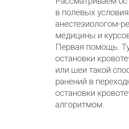
Рассматриваем ос
в полевых услови
анестезиологом-ре
медицины и курсов 
Первая помощь. Ту
остановки кровоте
или шеи такой сп
ранений в переход
остановки кровот
алгоритмом.